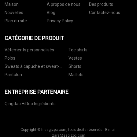
Maison
À propos de nous
Des produits
Nouvelles
Blog
Contactez-nous
Plan du site
Privacy Policy
CATÉGORIE DE PRODUIT
Vêtements personnalisés
Tee shirts
Polos
Vestes
Sweats à capuche et sweat-
Shorts
shirts
Pantalon
Maillots
ENTREPRISE PARTENAIRE
Qingdao HiDoo Ingrédients
alimentaires Co., Ltd.
Copyright © fr.ssgjzpc.com, tous droits réservés. E-mail:
zara@ssgjzpc.com