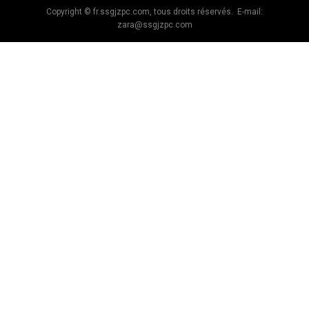
Copyright © fr.ssgjzpc.com, tous droits réservés. E-mail:
zara@ssgjzpc.com