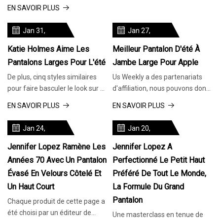
Nous évaluons tous
EN SAVOIR PLUS
commis
indépendamment
Jan 31,
Jan 27,
2024
2024
Katie Holmes Aime Les
Meilleur Pantalon D'été À
Pantalons Larges Pour L'été
Jambe Large Pour Apple
De plus, cinq styles similaires
Us Weekly a des partenariats
pour faire basculer le look sur un
d'affiliation, nous pouvons donc
budget. Nous indépendamment
recevoir une compensation pour
EN SAVOIR PLUS
EN SAVOIR PLUS
certains
Jan 24,
Jan 20,
2024
2024
Jennifer Lopez Ramène Les
Jennifer Lopez A
Années 70 Avec Un Pantalon
Perfectionné Le Petit Haut
Évasé En Velours Côtelé Et
Préféré De Tout Le Monde,
Un Haut Court
La Formule Du Grand
Pantalon
Chaque produit de cette page a
été choisi par un éditeur de
Une masterclass en tenue de