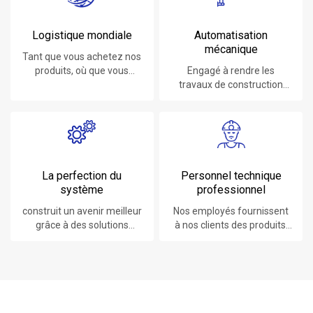
Logistique mondiale
Automatisation
mécanique
Tant que vous achetez nos
produits, où que vous
Engagé à rendre les
soyez, vous bénéficierez
travaux de construction
du meilleur service
plus faciles, plus rapides et
logistique.
plus sûrs.
La perfection du
Personnel technique
système
professionnel
construit un avenir meilleur
Nos employés fournissent
grâce à des solutions
à nos clients des produits,
durables et innovantes.
des systèmes, des logiciels
et des services à la pointe
de la technologie.