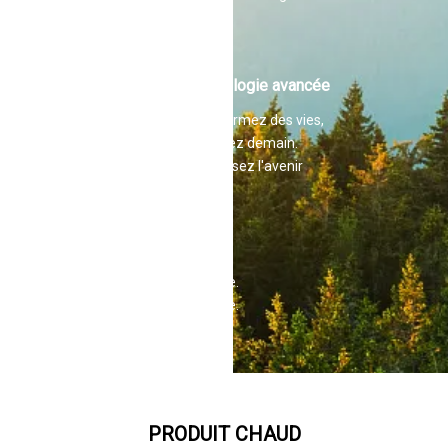
Technologie avancée
Transformez des vies,
façonnez demain.
Embrassez l'avenir
Service complet
Simplifiez-vous la vie.
Assistance complète.
Qualité supérieure.
PRODUIT CHAUD