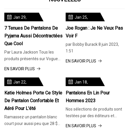
Jan 29,
Jan 25,
2024
2024
7 Tenues De Pantalons De
Joe Rogan : Je Ne Veux Pas
Pyjama Aussi Décontractées
Voir F
Que Cool
par Bobby Burack 8 juin 2023,
1:51
Par Laura Jackson Tous les
produits présentés sur Vogue
EN SAVOIR PLUS
sont sélectionnés
EN SAVOIR PLUS
indépendamment par
Jan 22,
Jan 18,
2024
2024
Katie Holmes Porte Ce Style
Pantalons En Lin Pour
De Pantalon Confortable Et
Hommes 2023
Aéré Pour L'été
Nos sélections de produits sont
testées par des éditeurs et
Ramassez un pantalon blanc
approuvées par des experts.
court pour aussi peu que 28 $
EN SAVOIR PLUS
Nous pouvons gagner une