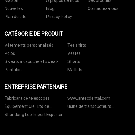
Maison
À propos de nous
Des produits
Nouvelles
Blog
Contactez-nous
Plan du site
Privacy Policy
CATÉGORIE DE PRODUIT
Vêtements personnalisés
Tee shirts
Polos
Vestes
Sweats à capuche et sweat-
Shorts
shirts
Pantalon
Maillots
ENTREPRISE PARTENAIRE
Fabricant de télescopes
www.antecdental.com
Équipement Cie., Ltd de
usine de transducteurs
traitement de l'eau de Qingzhou
magnétiques
Shandong Leo Import Exporter
Foren.
Co ., Ltd .